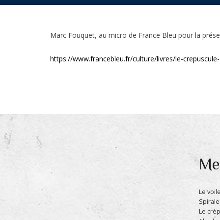
Marc
Fouquet, au micro de France Bleu pour la présen
https://www.francebleu.fr/culture/livres/le-crepusc
Mes
Le voi
Spirale
Le cré