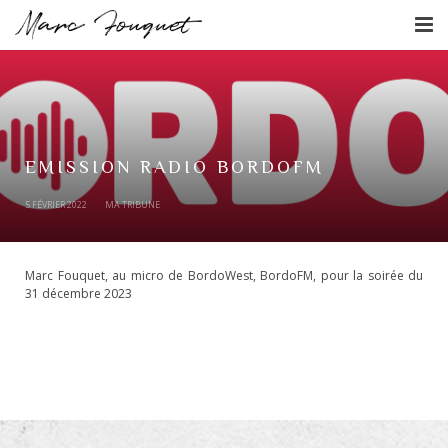
L’écrivain
L’agenda
Les livres
EMISSION RADIO BORDOFM
5 FÉVRIER 2022
MA TRIBUNE
Actualités
Contact
Marc
Fouquet, au micro de BordoWest, BordoFM, pour la soirée du
31 décembre 2023