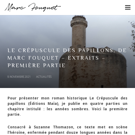
L’écrivain
L’agenda
Les livres
LE CRÉPUSCULE DES PAPILLONS, DE
MARC FOUQUET – EXTRAITS –
Actualités
PREMIÈRE PARTIE
8 NOVEMBRE 2021
ACTUALITÉS
Contact
Pour présenter mon roman historique
Le Crépuscule des
papillons
(Éditions Maïa), je publie en quatre parties un
chapitre intitulé : les années sombres. Voici la première
partie.
Consacré à Suzanne Thomazon, ce texte met en scène
l’héroïne, enfermée pendant douze longues années dans la