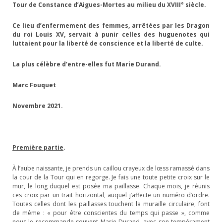
Tour de Constance d’Aigues-Mortes au milieu du XVIII° siècle.
Ce lieu d’enfermement des femmes, arrêtées par les Dragon
du roi Louis XV, servait à punir celles des huguenotes qui
luttaient pour la liberté de conscience et la liberté de culte.
La plus célèbre d’entre-elles fut Marie Durand.
Marc Fouquet
Novembre 2021.
Première partie
.
À l’aube naissante, je prends un caillou crayeux de lœss ramassé dans
la cour de la Tour qui en regorge. Je fais une toute petite croix sur le
mur, le long duquel est posée ma paillasse. Chaque mois, je réunis
ces croix par un trait horizontal, auquel j’affecte un numéro d’ordre.
Toutes celles dont les paillasses touchent la muraille circulaire, font
de même : « pour être conscientes du temps qui passe », comme
nous le recommande souvent Marie Durand, avec son tempérament