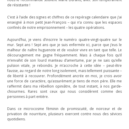
de résistante !
C’est à l’aide des signes et chiffres de ce repérage calendaire que j’ai
enseigné à mon petit Jean-François – qui n’a connu que les espaces
confinés de notre emprisonnement – les quatre opérations.
Aujourd’hui, je viens d’inscrire le numéro quatre-vingt-quatre sur le
mur. Sept ans ! Sept ans que je suis enfermée ici, parce que j’eus le
malheur de naître huguenote et de vouloir vivre en tant que telle. Le
découragement me gagne fréquemment. Mais à chaque fois qu’il
m’envahit de son lourd manteau d’amertume, par je ne sais qu’elle
pulsion vitale, je rebondis. Je m’accroche à cette idée – peut-être
fausse, au regard de notre long isolement, mais tellement puissante –
de liberté à recouvrer. Profondément ancrée en moi, je crois avoir
une force de caractère, qu’assurément je tiens de mon père. Elle me
raffermit dans ma rébellion opiniâtre, de tout instant, à nos garde-
chiourmes. Rares sont ceux qui nous considèrent comme des
personnes à part entière.
Dans ce microcosme féminin de promiscuité, de noirceur et de
privation de nourriture, plusieurs exercent contre nous des sévices
quotidiens.