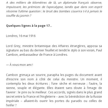
A des milliers de kilomètres de là, un diplomate français observe,
impuissant, les prémices de l’apocalypse, tandis que dans son esprit
résonne l’ultime question : le bruit des bombes couvrira t-il à jamais le
souffle du jasmin ?
Quelques lignes à la page 17…
Londres, 16 mai 1916
Lord Grey, ministre britannique des Affaires étrangères, apposa sa
signature au bas du dernier feuillet et tendit le stylo à son voisin, Paul
Cambon, ambassadeur de France à Londres.
— À vous mon ami !
Cambon grimaça un sourire, parapha les pages du document avant
d’inscrire son nom à côté de celui du ministre. Un moment, il
contempla les deux écritures ; l’une sèche et nerveuse ; l’autre, la
sienne, souple et élégante. Elles étaient sans doute à l’image de
l’avenir : le pire ou le meilleur. Ces accords, signés dans le plus grand
secret entre la France et l’Angleterre – avec la bénédiction de la Russie
impériale – allaient-ils ouvrir les portes du paradis ou celles de
l’enfer ?