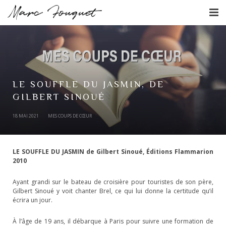
L’écrivain
L’agenda
Les livres
LE SOUFFLE DU JASMIN, DE
GILBERT SINOUÉ
Actualités
18 MAI 2021
MES COUPS DE CŒUR
Contact
LE SOUFFLE DU JASMIN de Gilbert Sinoué, Éditions Flammarion
2010
Ayant grandi sur le bateau de croisière pour touristes de son père,
Gilbert Sinoué y voit chanter Brel, ce qui lui donne la certitude qu’il
écrira un jour.
À l’âge de 19 ans, il débarque à Paris pour suivre une formation de