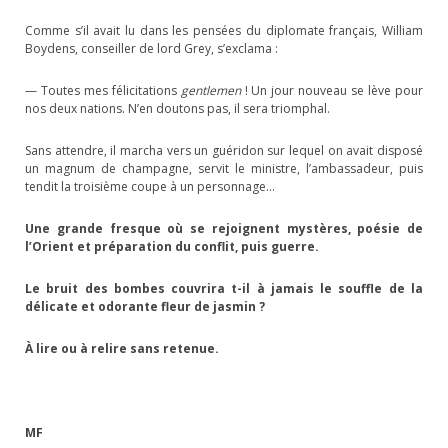
Comme s’il avait lu dans les pensées du diplomate français, William
Boydens, conseiller de lord Grey, s’exclama :
— Toutes mes félicitations
gentlemen
! Un jour nouveau se lève pour
nos deux nations. N’en doutons pas, il sera triomphal.
Sans attendre, il marcha vers un guéridon sur lequel on avait disposé
un magnum de champagne, servit le ministre, l’ambassadeur, puis
tendit la troisième coupe à un personnage…
Une grande fresque où se rejoignent mystères, poésie de
l’Orient et préparation du conflit, puis guerre.
Le bruit des bombes couvrira t-il à jamais le souffle de la
délicate et odorante fleur de jasmin ?
À lire ou à relire sans retenue.
MF