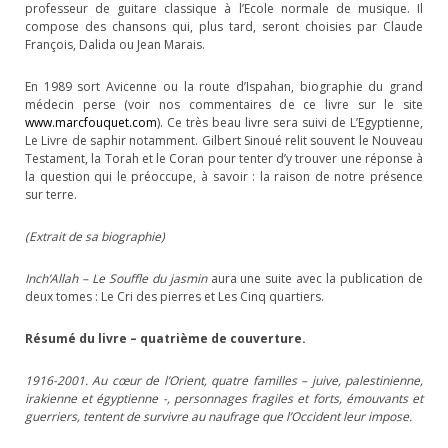
professeur de guitare classique à l’Ecole normale de musique. Il
compose des chansons qui, plus tard, seront choisies par Claude
François, Dalida ou Jean Marais.
En 1989 sort Avicenne ou la route d’Ispahan, biographie du grand
médecin perse (voir nos commentaires de ce livre sur le site
www.marcfouquet.com
). Ce très beau livre sera suivi de L’Egyptienne,
Le Livre de saphir notamment. Gilbert Sinoué relit souvent le Nouveau
Testament, la Torah et le Coran pour tenter d’y trouver une réponse à
la question qui le préoccupe, à savoir : la raison de notre présence
sur terre.
(Extrait de sa biographie)
Inch’Allah – Le Souffle du jasmin
aura une suite avec la publication de
deux tomes : Le Cri des pierres et Les Cinq quartiers.
Résumé du livre – quatrième de couverture.
1916-2001. Au cœur de l’Orient, quatre familles – juive, palestinienne,
irakienne et égyptienne -, personnages fragiles et forts, émouvants et
guerriers, tentent de survivre au naufrage que l’Occident leur impose.