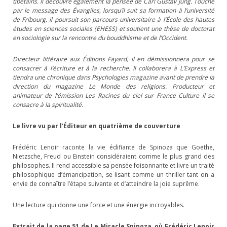
tibétains. Il découvre également la pensée de Carl Gustav Jung. Touché
par le message des Évangiles, lorsqu’il suit sa formation à l’université
de Fribourg, il poursuit son parcours universitaire à l’École des hautes
études en sciences sociales (EHESS) et soutient une thèse de doctorat
en sociologie sur la rencontre du bouddhisme et de l’Occident.
Directeur littéraire aux Éditions Fayard, il en démissionnera pour se
consacrer à l’écriture et à la recherche. Il collaborera à L’Express et
tiendra une chronique dans Psychologies magazine avant de prendre la
direction du magazine Le Monde des religions. Producteur et
animateur de l’émission Les Racines du ciel sur France Culture il se
consacre à la spiritualité.
Le livre vu par l’
Éditeur en quatrième de couverture
Frédéric Lenoir raconte la vie édifiante de Spinoza que Goethe,
Nietzsche, Freud ou Einstein considéraient comme le plus grand des
philosophes. Il rend accessible sa pensée foisonnante et livre un traité
philosophique d’émancipation, se lisant comme un thriller tant on a
envie de connaître l’étape suivante et d’atteindre la joie suprême.
Une lecture qui donne une force et une énergie incroyables.
Extrait de la page 51 de Le Miracle Spinoza, où Frédéric Lenoir