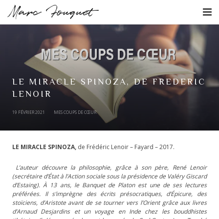
L’écrivain
L’agenda
Les livres
LE MIRACLE SPINOZA, DE FREDERIC
LENOIR
Actualités
19 FÉVRIER 2021
MES COUPS DE CŒUR
Contact
LE MIRACLE SPINOZA,
de Frédéric Lenoir – Fayard – 2017.
L’auteur
découvre la philosophie, grâce à son père, René Lenoir
(secrétaire d’État à l’Action sociale sous la présidence de Valéry Giscard
d’Estaing). À 13 ans, le Banquet de Platon est une de ses lectures
préférées. Il s’imprègne des écrits présocratiques, d’Épicure, des
stoïciens, d’Aristote avant de se tourner vers l’Orient grâce aux livres
d’Arnaud Desjardins et un voyage en Inde chez les bouddhistes