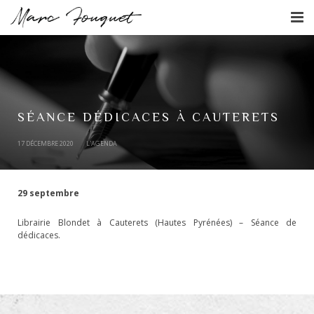
L’écrivain
L’agenda
Les livres
SÉANCE DÉDICACES À CAUTERETS
17 DÉCEMBRE 2020
L'AGENDA
Actualités
Contact
29 septembre
Librairie Blondet à Cauterets (Hautes Pyrénées) – Séance de
dédicaces.